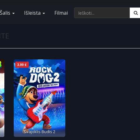
Šalis
Išleista
Filmai
ITE
3.99 €
Svajoklis Budis 2