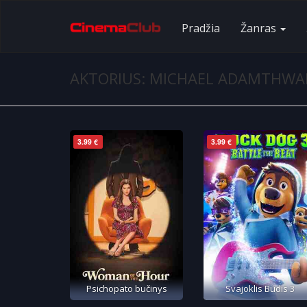
Pradžia
Žanras
AKTORIUS: MICHAEL ADAMTHWA
3.99 €
3.99 €
Psichopato bučinys
Svajoklis Budis 3