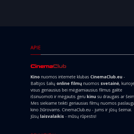
APIE
Kino
nuomos internete klubas
CinemaClub.eu
-
Baltijos šalių
online filmų
nuomos
svetainė
, kurioj
visus geriausius bei mėgiamiausius filmus galite
išsinuomoti ir mėgautis geru
kinu
su draugais ar šei
Mes siekiame teikti geriausias filmų nuomos paslaug
kino žiūrovams. CinemaClub.eu - jums ir jūsų šeimai.
Jūsų
laisvalaikis
- mūsų rūpestis!