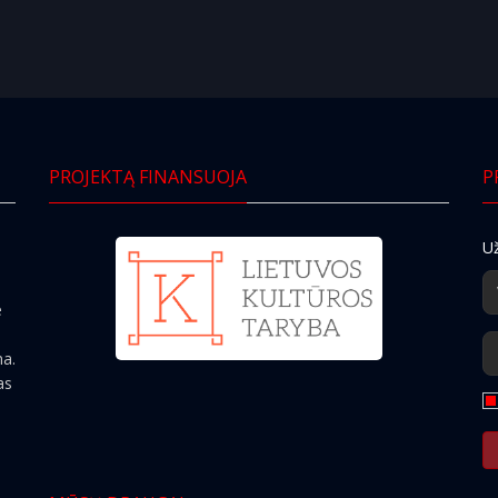
PROJEKTĄ FINANSUOJA
P
Už
e
ma.
as