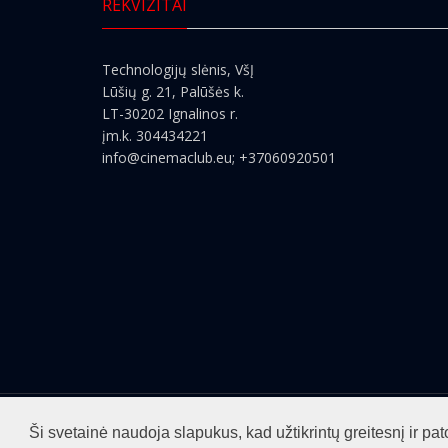
REKVIZITAI
Technologijų slėnis, VšĮ
Lūšių g. 21, Palūšės k.
LT-30202 Ignalinos r.
įm.k. 304434221
info@cinemaclub.eu
; +37060920501
Visos teisės saugomos ©2026
cinemaclub.lt
Ši svetainė naudoja slapukus, kad užtikrintų greitesnį ir 