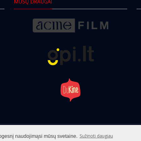
MŪSŲ DRAUGAI
info@cinemaclub.lt
Sužinoti daugiau
patogesnį naudojimąsi mūsų svetaine.