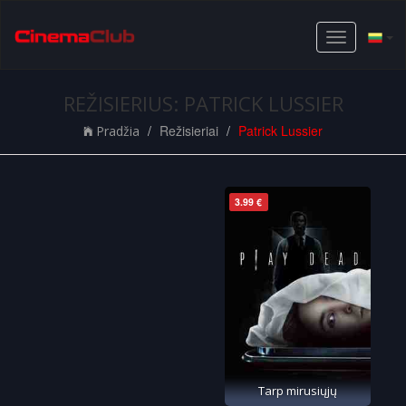
Toggle
navigation
REŽISIERIUS: PATRICK LUSSIER
Režisieriai
Patrick Lussier
Pradžia
3.99 €
Tarp mirusiųjų