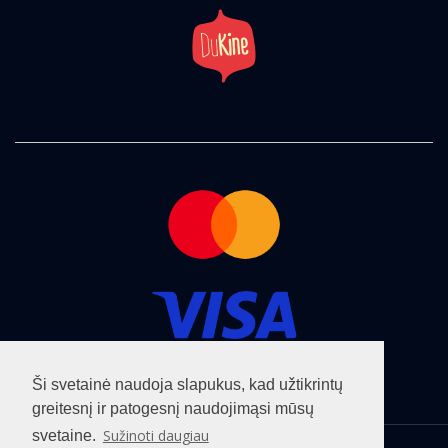
Ši svetainė naudoja slapukus, kad užtikrintų
greitesnį ir patogesnį naudojimąsi mūsų
Sužinoti daugiau
svetaine.