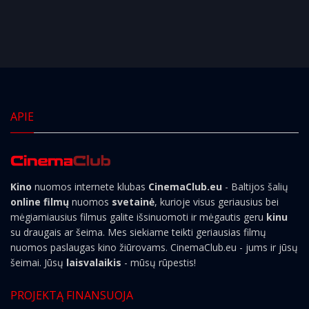
APIE
Kino
nuomos internete klubas
CinemaClub.eu
- Baltijos šalių
online filmų
nuomos
svetainė
, kurioje visus geriausius bei
mėgiamiausius filmus galite išsinuomoti ir mėgautis geru
kinu
su draugais ar šeima. Mes siekiame teikti geriausias filmų
nuomos paslaugas kino žiūrovams. CinemaClub.eu - jums ir jūsų
šeimai. Jūsų
laisvalaikis
- mūsų rūpestis!
PROJEKTĄ FINANSUOJA