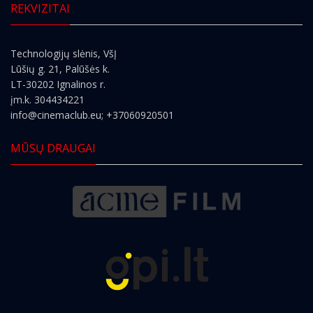
REKVIZITAI
Technologijų slėnis, VšĮ
Lūšių g. 21, Palūšės k.
LT-30202 Ignalinos r.
įm.k. 304434221
info@cinemaclub.eu
; +37060920501
MŪSŲ DRAUGAI