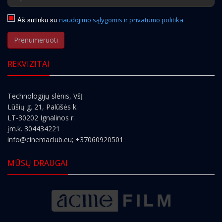
Aš sutinku su
naudojimo sąlygomis ir privatumo politika
Prenumeruoti
REKVIZITAI
Technologijų slėnis, VšĮ
Lūšių g. 21, Palūšės k.
LT-30202 Ignalinos r.
įm.k. 304434221
info@cinemaclub.eu
; +37060920501
MŪSŲ DRAUGAI