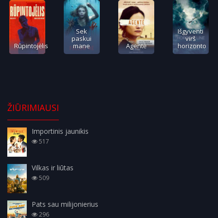
Sek
Išgyventi
paskui
virš
Rūpintojėlis
mane
Agentė
horizonto
ŽIŪRIMIAUSI
Importinis jaunikis
517
Vilkas ir liūtas
509
Pats sau milijonierius
296