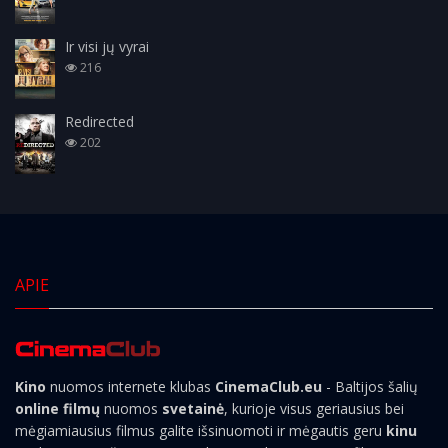
Ir visi jų vyrai
216
Redirected
202
APIE
Kino
nuomos internete klubas
CinemaClub.eu
- Baltijos šalių
online filmų
nuomos
svetainė
, kurioje visus geriausius bei
mėgiamiausius filmus galite išsinuomoti ir mėgautis geru
kinu