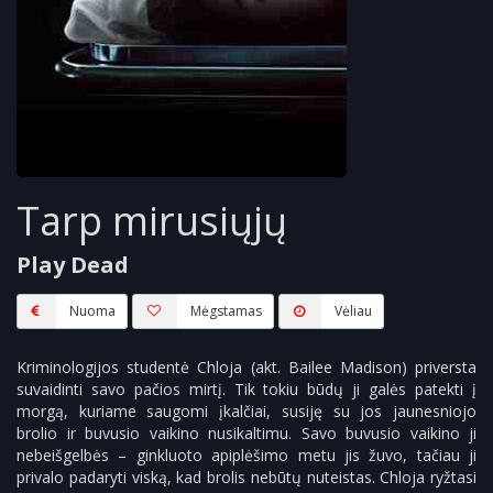
Tarp mirusiųjų
Play Dead
Nuoma
Mėgstamas
Vėliau
Kriminologijos studentė Chloja (akt. Bailee Madison) priversta
suvaidinti savo pačios mirtį. Tik tokiu būdų ji galės patekti į
morgą, kuriame saugomi įkalčiai, susiję su jos jaunesniojo
brolio ir buvusio vaikino nusikaltimu. Savo buvusio vaikino ji
nebeišgelbės – ginkluoto apiplėšimo metu jis žuvo, tačiau ji
privalo padaryti viską, kad brolis nebūtų nuteistas. Chloja ryžtasi