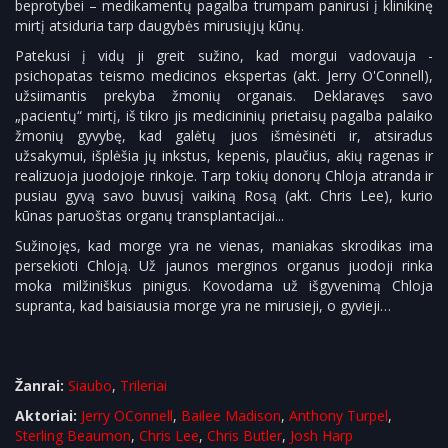
beprotybei – medikamentų pagalba trumpam panirusi į klinikinę
mirtį atsiduria tarp daugybės mirusiųjų kūnų.
Patekusi į vidų ji greit sužino, kad morgui vadovauja -
psichopatas teismo medicinos ekspertas (akt. Jerry O'Connell),
užsiimantis prekyba žmonių organais. Deklaravęs savo
„pacientų“ mirtį, iš tikro jis medicininių prietaisų pagalba palaiko
žmonių gyvybę, kad galėtų juos išmėsinėti ir, atsiradus
užsakymui, išplėšia jų inkstus, kepenis, plaučius, akių ragenas ir
realizuoja juodojoje rinkoje. Tarp tokių donorų Chloja atranda ir
pusiau gyvą savo buvusį vaikiną Rosą (akt. Chris Lee), kurio
kūnas paruoštas organų transplantacijai...
Sužinojęs, kad morge yra ne vienas, maniakas skrodikas ima
persekioti Chloją. Už jaunos merginos organus juodoji rinka
moka milžiniškus pinigus. Kovodama už išgyvenimą Chloja
supranta, kad baisiausia morge yra ne mirusieji, o gyvieji…
Žanrai:
Siaubo
,
Trileriai
Aktoriai:
Jerry OConnell
,
Bailee Madison
,
Anthony Turpel
,
Sterling Beaumon
,
Chris Lee
,
Chris Butler
,
Josh Harp