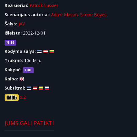
Režisieriai:
Patrick Lussier
Scenarijaus autoriai:
Adam Mason
,
Simon Boyes
Šalys:
JAV
Išleista:
2022-12-01
N-16
Rodymo šalys:
Trukmė:
106 Min.
Kokybė:
FHD
Kalba:
Subtitrai:
5.2
JUMS GALI PATIKTI