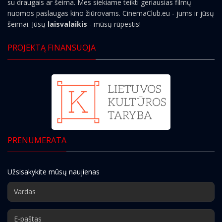
su draugais ar šeima. Mes siekiame teikti geriausias filmų
nuomos paslaugas kino žiūrovams. CinemaClub.eu - jums ir jūsų
šeimai. Jūsų
laisvalaikis
- mūsų rūpestis!
PROJEKTĄ FINANSUOJA
PRENUMERATA
Užsisakykite mūsų naujienas