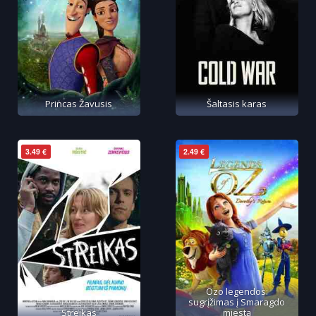
Princas Žavusis
Šaltasis karas
3.49 €
2.49 €
Ozo legendos:
sugrįžimas į Smaragdo
Streikas
miestą