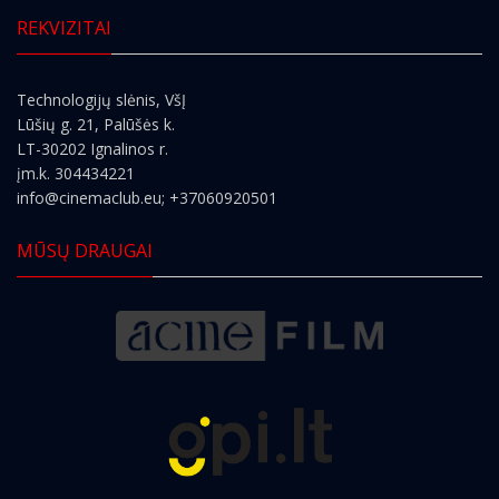
REKVIZITAI
Technologijų slėnis, VšĮ
Lūšių g. 21, Palūšės k.
LT-30202 Ignalinos r.
įm.k. 304434221
info@cinemaclub.eu
; +37060920501
MŪSŲ DRAUGAI