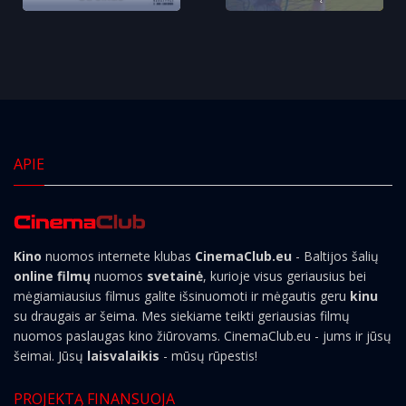
APIE
Kino
nuomos internete klubas
CinemaClub.eu
- Baltijos šalių
online filmų
nuomos
svetainė
, kurioje visus geriausius bei
mėgiamiausius filmus galite išsinuomoti ir mėgautis geru
kinu
su draugais ar šeima. Mes siekiame teikti geriausias filmų
nuomos paslaugas kino žiūrovams. CinemaClub.eu - jums ir jūsų
šeimai. Jūsų
laisvalaikis
- mūsų rūpestis!
PROJEKTĄ FINANSUOJA