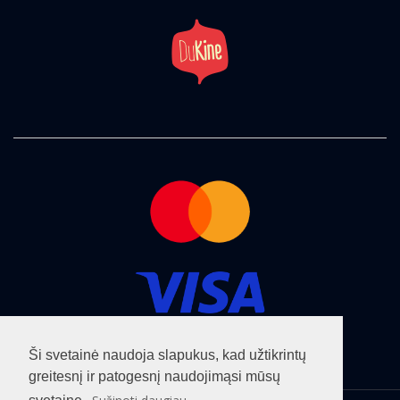
Ši svetainė naudoja slapukus, kad užtikrintų
greitesnį ir patogesnį naudojimąsi mūsų