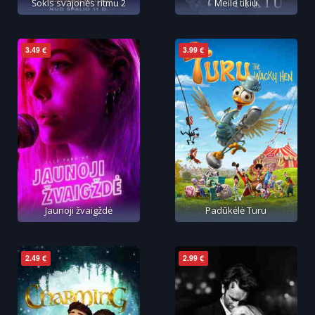
Šokis svajonės ritmu 2
Meile tikiu
3.49 €
3.99 €
Jaunoji žvaigždė
Padūkėlė Turu
2.49 €
2.99 €