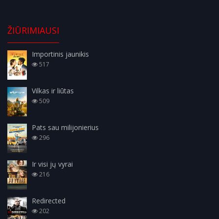
ŽIŪRIMIAUSI
Importinis jaunikis
517
Vilkas ir liūtas
509
Pats sau milijonierius
296
Ir visi jų vyrai
216
Redirected
202