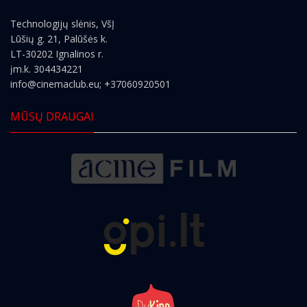
Technologijų slėnis, VšĮ
Lūšių g. 21, Palūšės k.
LT-30202 Ignalinos r.
įm.k. 304434221
info@cinemaclub.eu
; +37060920501
MŪSŲ DRAUGAI