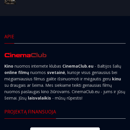
APIE
Kino
nuomos internete klubas
CinemaClub.eu
- Baltijos šalių
online filmų
nuomos
svetainė
, kurioje visus geriausius bei
mėgiamiausius filmus galite išsinuomoti ir mėgautis geru
kinu
su draugais ar šeima. Mes siekiame teikti geriausias filmų
nuomos paslaugas kino žiūrovams. CinemaClub.eu - jums ir jūsų
šeimai. Jūsų
laisvalaikis
- mūsų rūpestis!
PROJEKTĄ FINANSUOJA