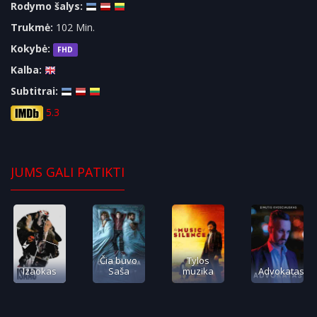
Rodymo šalys:
Trukmė:
102 Min.
Kokybė:
FHD
Kalba:
Subtitrai:
5.3
JUMS GALI PATIKTI
Čia buvo
Tylos
Izaokas
Saša
muzika
Advokatas