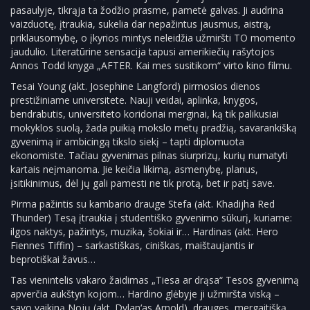
pasaulyje, tikrąja ta žodžio prasme, pametė galvas. Ji audrina
vaizduotę, įtraukia, sukelia dar nepažintus jausmus, aistrą,
priklausomybę, o įkyrios mintys neleidžia užmiršti TO momento
jaudulio. Literatūrine sensacija tapusi amerikiečių rašytojos
Annos Todd knyga „AFTER. Kai mes susitikom“ virto kino filmu.
Tesai Young (akt. Josephine Langford) pirmosios dienos
prestižiniame universitete. Nauji veidai, aplinka, knygos,
bendrabutis, universiteto koridoriai merginai, ką tik palikusiai
mokyklos suolą, žada puikią mokslo metų pradžią, savarankišką
gyvenimą ir ambicingą tikslo siekį – tapti diplomuota
ekonomiste. Tačiau gyvenimas pilnas siurprizų, kurių numatyti
kartais neįmanoma. Jie keičia likimą, asmenybę, planus,
įsitikinimus, dėl jų gali pamesti ne tik protą, bet ir patį save.
Pirma pažintis su kambario drauge Stefa (akt. Khadijha Red
Thunder) Tesą įtraukia į studentiško gyvenimo sūkurį, kuriame:
ilgos naktys, pažintys, muzika, šokiai ir… Hardinas (akt. Hero
Fiennes Tiffin) – sarkastiškas, ciniškas, maištaujantis ir
beprotiškai žavus…
Tas vienintelis vakaro žaidimas „Tiesa ar drąsa“ Tesos gyvenimą
apverčia aukštyn kojom… Hardino glėbyje ji užmiršta viską –
savo vaikiną Nojų (akt. Dylan‘as Arnold), drauges, mergaitišką