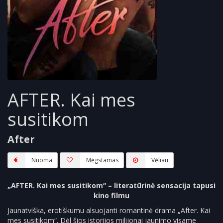
AFTER. Kai mes
susitikom
After
Nuoma
Mėgstamas
Vėliau
„AFTER. Kai mes susitikom“ – literatūrinė sensacija tapusi
kino filmu
Jaunatviška, erotiškumu alsuojanti romantinė drama „After. Kai
mes susitikom“. Dėl šios istorijos milijonai jaunimo visame