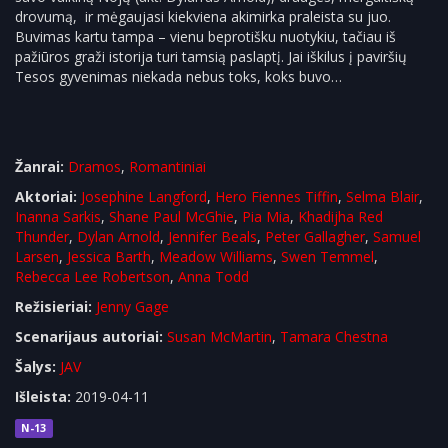
drovumą, ir mėgaujasi kiekviena akimirka praleista su juo.
Buvimas kartu tampa – vienu beprotišku nuotykiu, tačiau iš
pažiūros graži istorija turi tamsią paslaptį. Jai iškilus į paviršių
Tesos gyvenimas niekada nebus toks, koks buvo…
Žanrai:
Dramos
,
Romantiniai
Aktoriai:
Josephine Langford
,
Hero Fiennes Tiffin
,
Selma Blair
,
Inanna Sarkis
,
Shane Paul McGhie
,
Pia Mia
,
Khadijha Red
Thunder
,
Dylan Arnold
,
Jennifer Beals
,
Peter Gallagher
,
Samuel
Larsen
,
Jessica Barth
,
Meadow Williams
,
Swen Temmel
,
Rebecca Lee Robertson
,
Anna Todd
Režisieriai:
Jenny Gage
Scenarijaus autoriai:
Susan McMartin
,
Tamara Chestna
Šalys:
JAV
Išleista:
2019-04-11
N-13