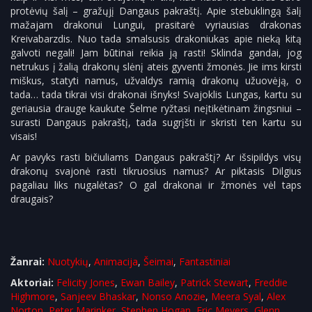
protėvių šalį – gražųjį Dangaus pakraštį. Apie stebuklingą šalį
mažajam drakonui Lungui, prasitarė vyriausias drakonas
Kreivabarzdis. Nuo tada smalsusis drakoniukas apie nieką kitą
galvoti negali! Jam būtinai reikia ją rasti! Sklinda gandai, jog
netrukus į žalią drakonų slėnį ateis gyventi žmonės. Jie ims kirsti
miškus, statyti namus, užvaldys ramią drakonų užuovėją, o
tada… tada tikrai visi drakonai išnyks! Svajoklis Lungas, kartu su
geriausia drauge kaukute Šelme ryžtasi neįtikėtinam žingsniui –
surasti Dangaus pakraštį, tada sugrįšti ir skristi ten kartu su
visais!
Ar pavyks rasti bičiuliams Dangaus pakraštį? Ar išsipildys visų
drakonų svajonė rasti tikruosius namus? Ar piktasis Dilgius
pagaliau liks nugalėtas? O gal drakonai ir žmonės vėl taps
draugais?
Žanrai:
Nuotykių
,
Animacija
,
Šeimai
,
Fantastiniai
Aktoriai:
Felicity Jones
,
Ewan Bailey
,
Patrick Stewart
,
Freddie
Highmore
,
Sanjeev Bhaskar
,
Nonso Anozie
,
Meera Syal
,
Alex
Norton
,
Peter Marinker
,
Stephen Hogan
,
Eric Meyers
,
Glenn