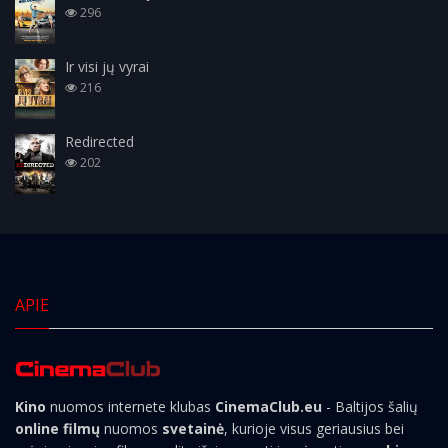
296
Ir visi jų vyrai
216
Redirected
202
APIE
Kino
nuomos internete klubas
CinemaClub.eu
- Baltijos šalių
online filmų
nuomos
svetainė
, kurioje visus geriausius bei