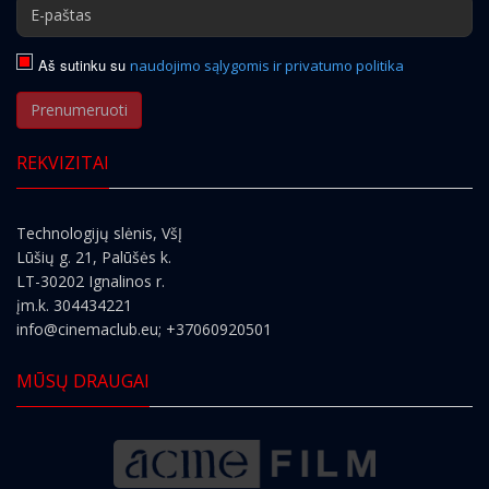
Aš sutinku su
naudojimo sąlygomis ir privatumo politika
Prenumeruoti
REKVIZITAI
Technologijų slėnis, VšĮ
Lūšių g. 21, Palūšės k.
LT-30202 Ignalinos r.
įm.k. 304434221
info@cinemaclub.eu
; +37060920501
MŪSŲ DRAUGAI