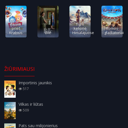
Fiksiai
Tigro
prieš
kelionė
Romos
Krabius
Bilė
Himalajuose
gladiatoriai
ŽIŪRIMIAUSI
Importinis jaunikis
517
Vilkas ir liūtas
509
Pats sau milijonierius