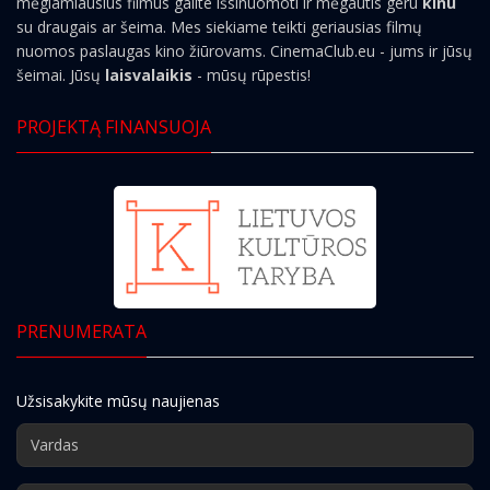
mėgiamiausius filmus galite išsinuomoti ir mėgautis geru
kinu
su draugais ar šeima. Mes siekiame teikti geriausias filmų
nuomos paslaugas kino žiūrovams. CinemaClub.eu - jums ir jūsų
šeimai. Jūsų
laisvalaikis
- mūsų rūpestis!
PROJEKTĄ FINANSUOJA
PRENUMERATA
Užsisakykite mūsų naujienas