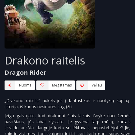
Drakono raitelis
Dragon Rider
Nuoma
Mėgstamas
Vėliau
„Drakono raitelis“ nukels jus į fantastikos ir nuotykių kupiną
istoriją, iš kurios nesinorės sugrįžti.
Jeigu galvojate, kad drakonai šiais laikais išnykę nuo žemės
paviršiaus, jūs labai klystate. Jie gyvena tarp mūsų, kartais
skraido aukštai danguje kartu su lėktuvais, nepastebėjote? Jie,
kaip ir visi mes, turi svajonių ir tiki, kad kada nors suras savo