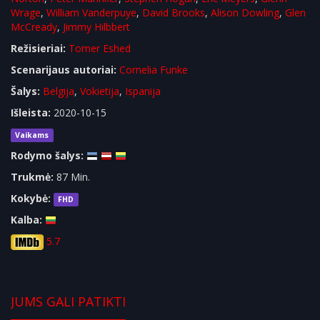
Wrage
,
William Vanderpuye
,
David Brooks
,
Alison Dowling
,
Glen
McCready
,
Jimmy Hilbbert
Režisieriai:
Tomer Eshed
Scenarijaus autoriai:
Cornelia Funke
Šalys:
Belgija
,
Vokietija
,
Ispanija
Išleista:
2020-10-15
Vaikams
Rodymo šalys:
Trukmė:
87 Min.
Kokybė:
FHD
Kalba:
5.7
JUMS GALI PATIKTI