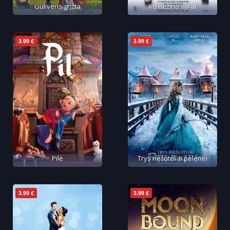
Guliveris grįžta
Ko nežino vyrai
3.99 €
3.99 €
Pilė
Trys riešutėliai pelenei
3.99 €
3.99 €