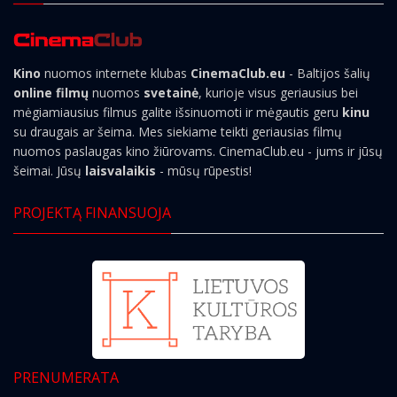
Kino
nuomos internete klubas
CinemaClub.eu
- Baltijos šalių
online filmų
nuomos
svetainė
, kurioje visus geriausius bei
mėgiamiausius filmus galite išsinuomoti ir mėgautis geru
kinu
su draugais ar šeima. Mes siekiame teikti geriausias filmų
nuomos paslaugas kino žiūrovams. CinemaClub.eu - jums ir jūsų
šeimai. Jūsų
laisvalaikis
- mūsų rūpestis!
PROJEKTĄ FINANSUOJA
PRENUMERATA