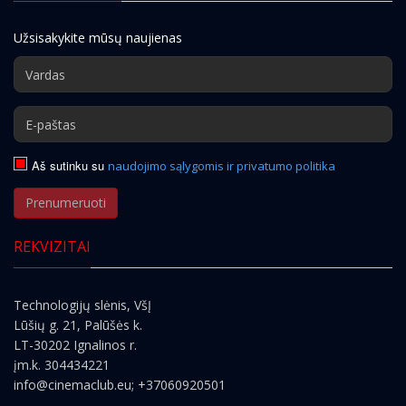
Užsisakykite mūsų naujienas
Aš sutinku su
naudojimo sąlygomis ir privatumo politika
Prenumeruoti
REKVIZITAI
Technologijų slėnis, VšĮ
Lūšių g. 21, Palūšės k.
LT-30202 Ignalinos r.
įm.k. 304434221
info@cinemaclub.eu
; +37060920501