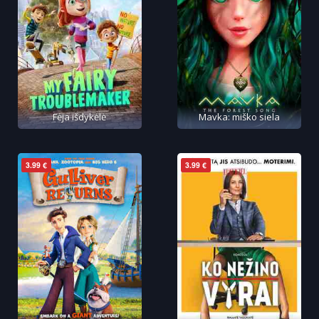
Fėja išdykėlė
Mavka: miško siela
3.99 €
3.99 €