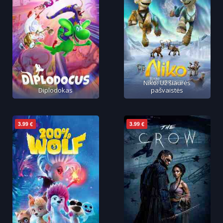
Niko. Už šiaurės
Diplodokas
pašvaistės
3.99 €
3.99 €