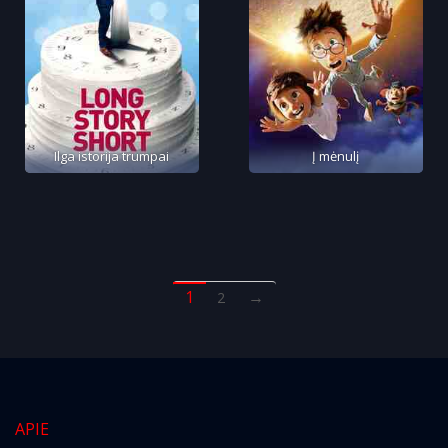
Ilga istorija trumpai
Į mėnulį
1
→
2
APIE