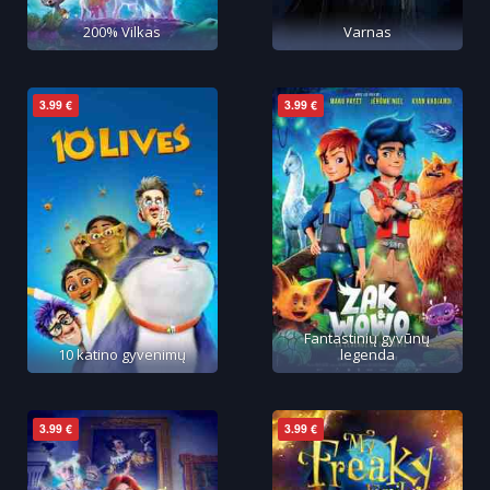
200% Vilkas
Varnas
3.99 €
3.99 €
Fantastinių gyvūnų
10 katino gyvenimų
legenda
3.99 €
3.99 €