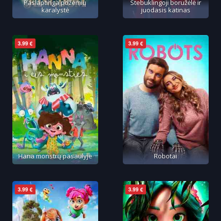
Paslaptinga požemių
Stebuklingoji boružėlė ir
karalystė
juodasis katinas
3.99 €
3.99 €
Hana monstrų pasaulyje
Robotai
3.99 €
3.99 €