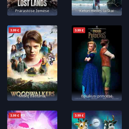
Prarastose žemėse
Keturi meilės laiškai
3.99 €
3.99 €
Miškų bastūnai
Išpuikusi princesė
3.99 €
3.99 €