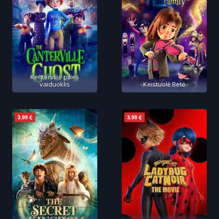
Kentervilio pilies
vaiduoklis
Keistuolė Betė
3.99 €
3.99 €