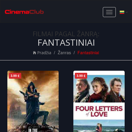
Toggle
navigation
FILMAI PAGAL ŽANRĄ:
FANTASTINIAI
Žanras
Fantastiniai
Pradžia
3.99 €
3.99 €