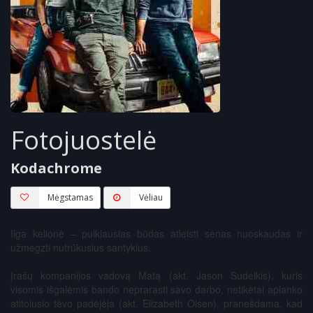
Fotojuostelė
Kodachrome
Mėgstamas
Vėliau
Ilga kelionė – puikiausias būdas atleisti senas nuoskaudas ir
užmegzti nutrūkusius santykius.
Įrašų kompanijos vadovą Matą (akt. Jason Sudeikis), kuris
visomis išgalėmis bando neprarasti savo darbo, netikėtai aplanko
atitolusio tėvo padėjėja (akt. Elizabeth Olsen), pranešdama, kad