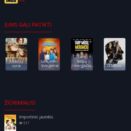
JUMS GALI PATIKTI
Tarp
Ir visi jų
Lietuviški
mūsų
vyrai
svingeriai
mergaičių...
Izaokas
ŽIŪRIMIAUSI
Importinis jaunikis
517