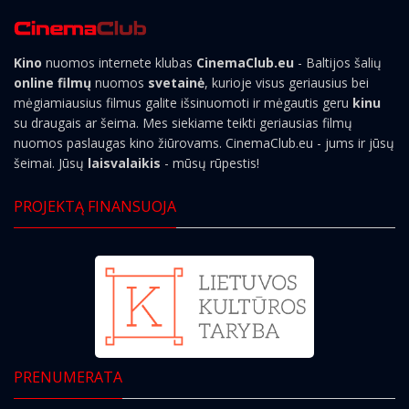
Kino
nuomos internete klubas
CinemaClub.eu
- Baltijos šalių
online filmų
nuomos
svetainė
, kurioje visus geriausius bei
mėgiamiausius filmus galite išsinuomoti ir mėgautis geru
kinu
su draugais ar šeima. Mes siekiame teikti geriausias filmų
nuomos paslaugas kino žiūrovams. CinemaClub.eu - jums ir jūsų
šeimai. Jūsų
laisvalaikis
- mūsų rūpestis!
PROJEKTĄ FINANSUOJA
PRENUMERATA