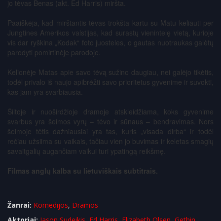
jo tėvas Benas (akt. Ed Harris) miršta.
Paaiškėja, kad mirštantis tėvas trokšta kartu su Matu keliauti per
Jungtines Amerikos valstijas, kad surastų vienintelę vietą, kurioje
vis dar ryškina „Kodak“ foto juosteles, o gautas nuotraukas galėtų
parodyti pomirtinėje parodoje.
Kelionėje Matas apie savo tėvą sužino daugiau, nei galėjo tikėtis,
todėl privalo iš naujo apibrėžti savo prioritetus gyvenime ir suvokti,
kas jam yra svarbiausia.
Šiltoje ir nuoširdžioje dramoje atskleidžiama, koks gyvenime
svarbus yra šeimos vyrų – tėvo ir sūnaus – bendravimas. Nors
šeimoje tėtis dažniausiai yra tas, kuris „visada dirba“ ir todėl
rečiau užsiima su vaikais, tačiau vien jo buvimas ir keletas smagių
savaitgalių augančiam vaikui turi ypatingą reikšmę.
Filmas anglų kalba su lietuviškais subtitrais.
Žanrai:
Komedijos
,
Dramos
Aktoriai:
Jason Sudeikis
,
Ed Harris
,
Elizabeth Olsen
,
Gethin