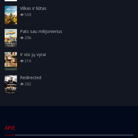
Vilkas ir liūtas
509
Pats sau milijonierius
296
Ir visi jų vyrai
216
Redirected
202
APIE