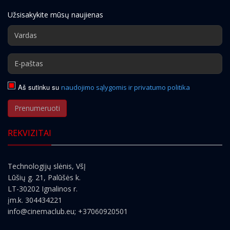
Užsisakykite mūsų naujienas
Aš sutinku su
naudojimo sąlygomis ir privatumo politika
Prenumeruoti
REKVIZITAI
Technologijų slėnis, VšĮ
Lūšių g. 21, Palūšės k.
LT-30202 Ignalinos r.
įm.k. 304434221
info@cinemaclub.eu
; +37060920501