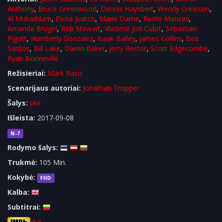
Anthony
,
Bruce Greenwood
,
Dennis Haysbert
,
Wendy Crewson
,
Al Mukaddam
,
Elena Juatco
,
Marie Dame
,
Paolo Mancini
,
Amanda Brugel
,
Rob Stewart
,
Vladimir Jon Cubrt
,
Sebastian
Pigott
,
Humberly Gonzalez
,
Isaak Bailey
,
James Collins
,
Bea
Santos
,
Bill Lake
,
Darrin Baker
,
Jerry Rector
,
Scott Edgecombe
,
Ryan Bonneville
Režisieriai:
Mark Raso
Scenarijaus autoriai:
Jonathan Tropper
Šalys:
JAV
Išleista:
2017-09-08
N-7
Rodymo šalys:
Trukmė:
105 Min.
Kokybė:
FHD
Kalba:
Subtitrai:
6.8