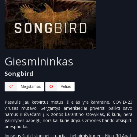
Giesmininkas
Songbird
Mėgstamas
Vėliau
Pasaulis jau ketvirtus metus iš eilės yra karantine, COVID-23
virusas mutavo. Sergantys amerikiečiai priversti palikti savo
namus ir išvežami į K zonos karantino stovyklas, iš kurių nėra
galimybės pabėgti, nors kai kurie drąsūs žmonės bando atsispirti
priespaudai.
Įpusėjus šiai distopinei situacijai, bebaimis kurjeris Nico (KJ Apa),