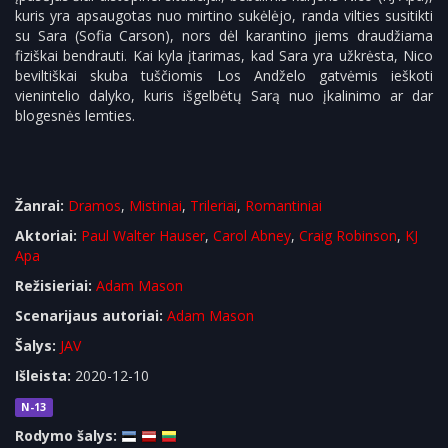
kuris yra apsaugotas nuo mirtino sukėlėjo, randa vilties susitikti
su Sara (Sofia Carson), nors dėl karantino jiems draudžiama
fiziškai bendrauti. Kai kyla įtarimas, kad Sara yra užkrėsta, Nico
beviltiškai skuba tuščiomis Los Andželo gatvėmis ieškoti
vienintelio dalyko, kuris išgelbėtų Sarą nuo įkalinimo ar dar
blogesnės lemties.
Žanrai:
Dramos
,
Mistiniai
,
Trileriai
,
Romantiniai
Aktoriai:
Paul Walter Hauser
,
Carol Abney
,
Craig Robinson
,
KJ
Apa
Režisieriai:
Adam Mason
Scenarijaus autoriai:
Adam Mason
Šalys:
JAV
Išleista:
2020-12-10
N-13
Rodymo šalys: