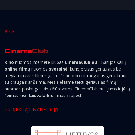
APIE
Kino
nuomos internete klubas
CinemaClub.eu
- Baltijos šalių
online filmų
nuomos
svetainė
, kurioje visus geriausius bei
mėgiamiausius filmus galite išsinuomoti ir mėgautis geru
kinu
su draugais ar šeima. Mes siekiame teikti geriausias filmų
nuomos paslaugas kino žiūrovams. CinemaClub.eu - jums ir jūsų
šeimai. Jūsų
laisvalaikis
- mūsų rūpestis!
PROJEKTĄ FINANSUOJA