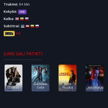
Trukmė:
84 Min.
Kokybė:
FHD
Kalba:
Subtitrai:
4.8
JUMS GALI PATIKTI
Čia buvo
Tylos
Izaokas
Saša
muzika
Advokatas