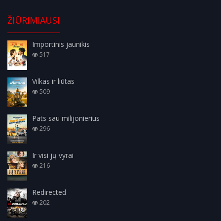
ŽIŪRIMIAUSI
Importinis jaunikis
517
Vilkas ir liūtas
509
Pats sau milijonierius
296
Ir visi jų vyrai
216
Redirected
202