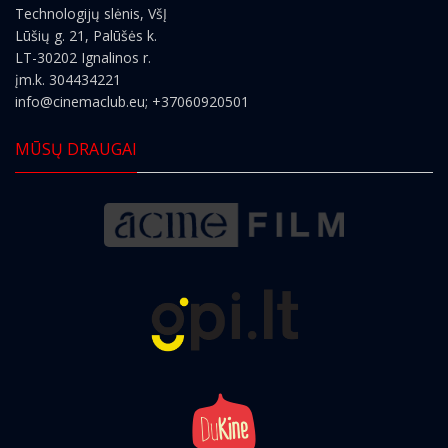
Technologijų slėnis, VšĮ
Lūšių g. 21, Palūšės k.
LT-30202 Ignalinos r.
įm.k. 304434221
info@cinemaclub.eu
; +37060920501
MŪSŲ DRAUGAI