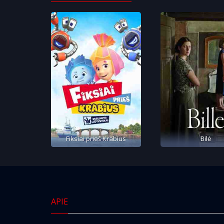
Fiksiai prieš Krabius
Bilė
APIE