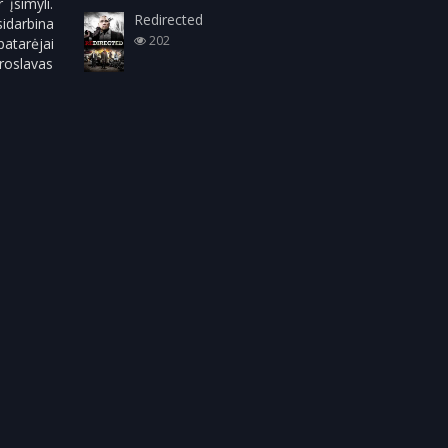
įsimyli.
Redirected
idarbina
202
atarėjai
iroslavas