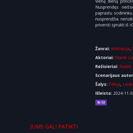
Vieną dieną prince
Nusprendęs neišsi
paprastu sodininku
nusprendžia nerizik
priversti sprukti iš 
Žanrai:
Animacija
,
Aktoriai:
Marek L
Režisieriai:
Radek 
Scenarijaus autor
Šalys:
Čekija
,
Lenki
Išleista:
2024-11-0
N-13
JUMS GALI PATIKTI