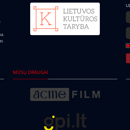
Už
e
ma.
as
MŪSŲ DRAUGAI