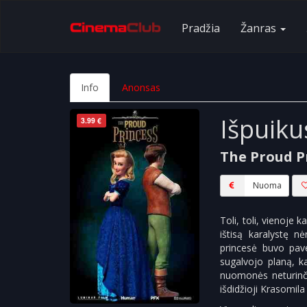
Pradžia
Žanras
Info
Anonsas
Išpuiku
3.99 €
The Proud P
Nuoma
Toli, toli, vienoje
ištisą karalystę n
princesė buvo pave
sugalvojo planą, ka
nuomonės neturinčio
išdidžioji Krasomila 