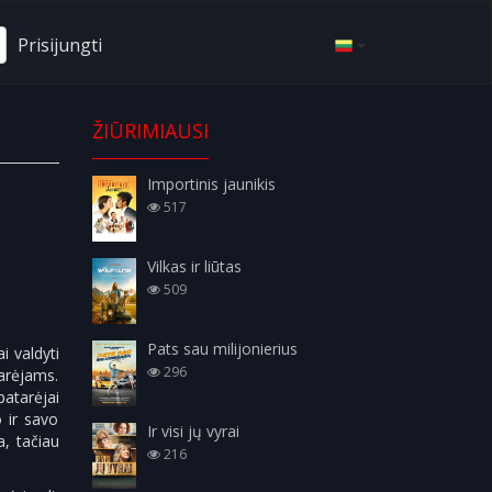
Prisijungti
ŽIŪRIMIAUSI
Importinis jaunikis
517
Vilkas ir liūtas
509
Pats sau milijonierius
i valdyti
296
tarėjams.
patarėjai
o ir savo
Ir visi jų vyrai
a, tačiau
216