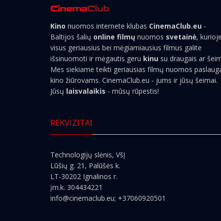
Kino
nuomos internete klubas
CinemaClub.eu
-
Baltijos šalių
online filmų
nuomos
svetainė
, kurioj
visus geriausius bei mėgiamiausius filmus galite
išsinuomoti ir mėgautis geru
kinu
su draugais ar šei
Mes siekiame teikti geriausias filmų nuomos paslaug
kino žiūrovams. CinemaClub.eu - jums ir jūsų šeimai.
Jūsų
laisvalaikis
- mūsų rūpestis!
REKVIZITAI
Technologijų slėnis, VšĮ
Lūšių g. 21, Palūšės k.
LT-30202 Ignalinos r.
įm.k. 304434221
info@cinemaclub.eu
; +37060920501