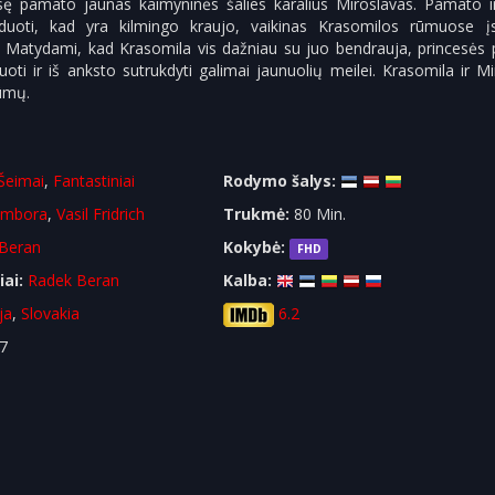
sę pamato jaunas kaimyninės šalies karalius Miroslavas. Pamato ir 
duoti, kad yra kilmingo kraujo, vaikinas Krasomilos rūmuose įs
. Matydami, kad Krasomila vis dažniau su juo bendrauja, princesės p
uoti ir iš anksto sutrukdyti galimai jaunuolių meilei. Krasomila ir M
rūmų.
Šeimai
,
Fantastiniai
Rodymo šalys:
ambora
,
Vasil Fridrich
Trukmė:
80 Min.
Beran
Kokybė:
FHD
iai:
Radek Beran
Kalba:
ja
,
Slovakia
6.2
7