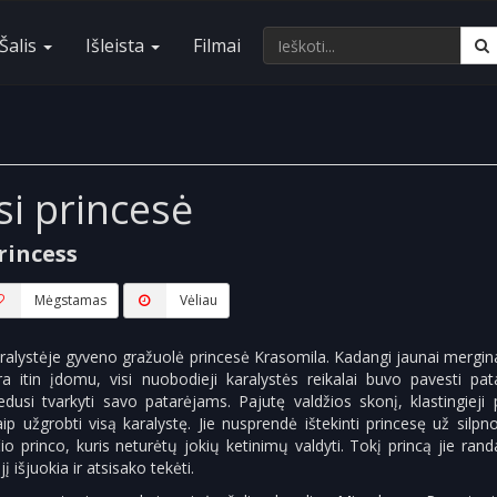
Šalis
Išleista
Filmai
si princesė
rincess
Mėgstamas
Vėliau
 karalystėje gyveno gražuolė princesė Krasomila. Kadangi jaunai mergina
ėra itin įdomu, visi nuobodieji karalystės reikalai buvo pavesti pa
dusi tvarkyti savo patarėjams. Pajutę valdžios skonį, klastingieji 
ip užgrobti visą karalystę. Jie nusprendė ištekinti princesę už silpn
 princo, kuris neturėtų jokių ketinimų valdyti. Tokį princą jie rand
jį išjuokia ir atsisako tekėti.