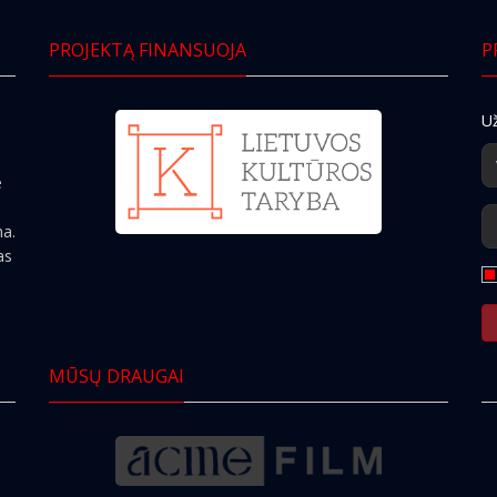
PROJEKTĄ FINANSUOJA
P
Už
e
ma.
as
MŪSŲ DRAUGAI