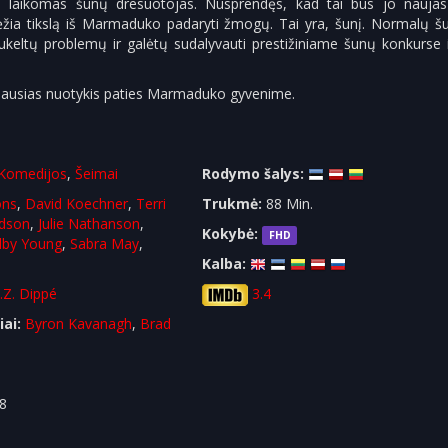
je laikomas šunų dresuotojas. Nusprendęs, kad tai bus jo naujas 
ėžia tikslą iš Marmaduko padaryti žmogų. Tai yra, šunį. Normalų šun
sukeltų problemų ir galėtų sudalyvauti prestižiniame šunų konkurse 
žiausias nuotykis paties Marmaduko gyvenime.
Komedijos
,
Šeimai
Rodymo šalys:
ons
,
David Koechner
,
Terri
Trukmė:
88 Min.
idson
,
Julie Nathanson
,
Kokybė:
FHD
lby Young
,
Sabra May
,
Kalba:
.Z. Dippé
3.4
iai:
Byron Kavanagh
,
Brad
8