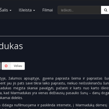
Šalis
Išleista
Filmai
dukas
Vėliau
yje, žalumos apsuptyje, gyvena paprasta šeima ir paprastas šu
t jau jis pats save tikrai laiko paprastu, niekuo neišsiskiriančiu šun
madukas mėgsta skaniai pavalgyti, pažaisti ir karts nuo karto iškrė
ta, kad Marmadukas yra vienas didžiausių pasaulio šunų – danų dogas
inkamai didelės.
 išdaiga nufilmuojama ir pasklinda internete, į Marmaduką dėmesį a