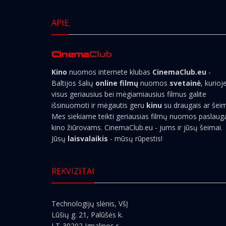
APIE
Kino
nuomos internete klubas
CinemaClub.eu
-
Baltijos šalių
online filmų
nuomos
svetainė
, kurioj
visus geriausius bei mėgiamiausius filmus galite
išsinuomoti ir mėgautis geru
kinu
su draugais ar šei
Mes siekiame teikti geriausias filmų nuomos paslaug
kino žiūrovams. CinemaClub.eu - jums ir jūsų šeimai.
Jūsų
laisvalaikis
- mūsų rūpestis!
REKVIZITAI
Technologijų slėnis, VšĮ
Lūšių g. 21, Palūšės k.
LT-30202 Ignalinos r.