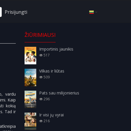
Prisijungti
ŽIŪRIMIAUSI
Importinis jaunikis
517
Vilkas ir liūtas
509
Pats sau milijonierius
o, vardu
296
imi. Kaip
sti kokią
. Tad ir
Ir visi jų vyrai
216
tkreipia