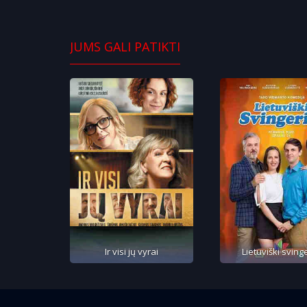
JUMS GALI PATIKTI
Ir visi jų vyrai
Lietuviški svinge