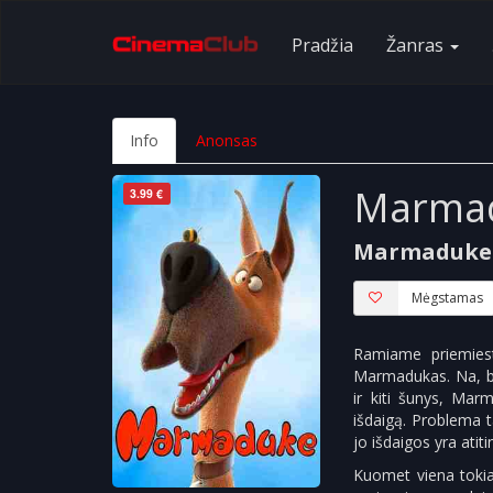
Pradžia
Žanras
Info
Anonsas
Marma
3.99 €
Marmaduke
Mėgstamas
Ramiame priemiest
Marmadukas. Na, ben
ir kiti šunys, Mar
išdaigą. Problema 
jo išdaigos yra atit
Kuomet viena tokia