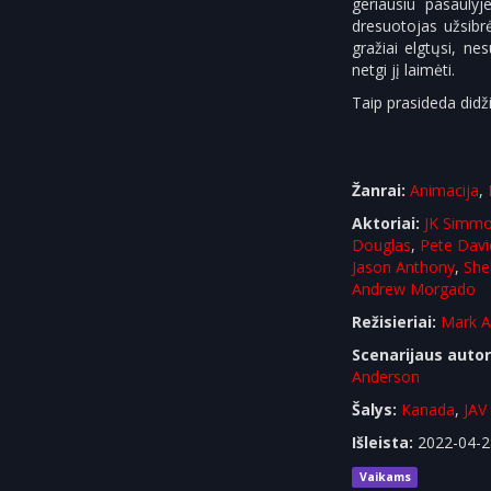
geriausiu pasauly
dresuotojas užsibr
gražiai elgtųsi, ne
netgi jį laimėti.
Taip prasideda did
Žanrai:
Animacija
,
Aktoriai:
JK Simm
Douglas
,
Pete Dav
Jason Anthony
,
She
Andrew Morgado
Režisieriai:
Mark A
Scenarijaus autor
Anderson
Šalys:
Kanada
,
JAV
Išleista:
2022-04-2
Vaikams