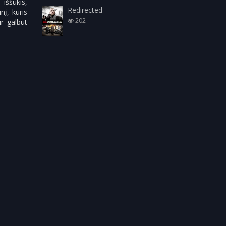
iššūkis,
Redirected
į, kuris
202
ir galbūt