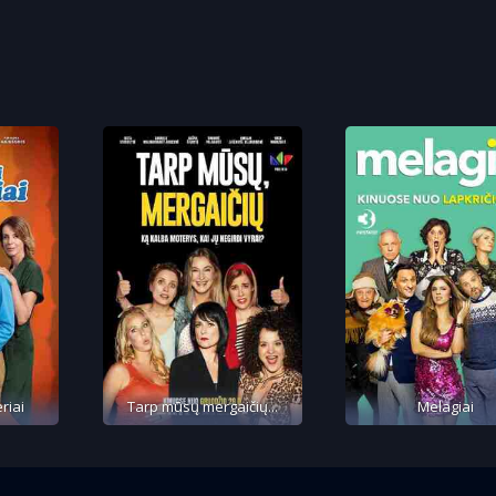
riai
Tarp mūsų mergaičių...
Melagiai