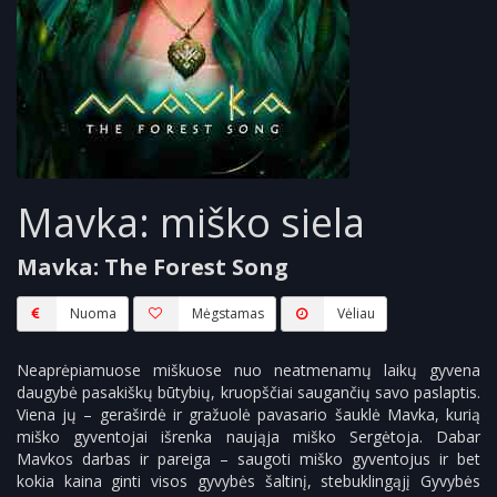
Mavka: miško siela
Mavka: The Forest Song
Nuoma
Mėgstamas
Vėliau
Neaprėpiamuose miškuose nuo neatmenamų laikų gyvena
daugybė pasakiškų būtybių, kruopščiai saugančių savo paslaptis.
Viena jų – geraširdė ir gražuolė pavasario šauklė Mavka, kurią
miško gyventojai išrenka naująja miško Sergėtoja. Dabar
Mavkos darbas ir pareiga – saugoti miško gyventojus ir bet
kokia kaina ginti visos gyvybės šaltinį, stebuklingąjį Gyvybės