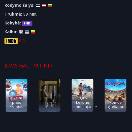
Rodymo šalys:
Trukmė:
99 Min.
Kokybė:
FHD
Kalba:
6.6
JUMS GALI PATIKTI
Fiksiai
Tigro
prieš
kelionė
Romos
Krabius
Bilė
Himalajuose
gladiatoriai