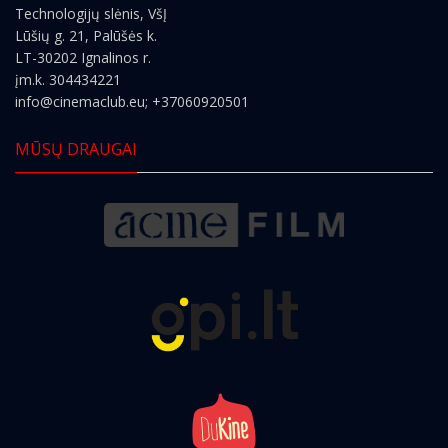
Technologijų slėnis, VšĮ
Lūšių g. 21, Palūšės k.
LT-30202 Ignalinos r.
įm.k. 304434221
info@cinemaclub.eu
; +37060920501
MŪSŲ DRAUGAI