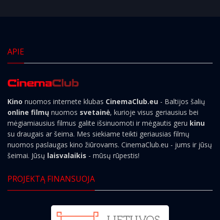
APIE
Kino
nuomos internete klubas
CinemaClub.eu
- Baltijos šalių
online filmų
nuomos
svetainė
, kurioje visus geriausius bei
mėgiamiausius filmus galite išsinuomoti ir mėgautis geru
kinu
su draugais ar šeima. Mes siekiame teikti geriausias filmų
nuomos paslaugas kino žiūrovams. CinemaClub.eu - jums ir jūsų
šeimai. Jūsų
laisvalaikis
- mūsų rūpestis!
PROJEKTĄ FINANSUOJA