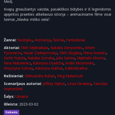
Medį.
Kvapą gniaužiantys vaizdai, pasakiškos būtybės ir iš legendomis
apipintos praeities atkeliavusi istorija – animaciniame filme visai
šeimai „Mavka: miško siela“.
Žanrai:
Nuotykių
,
Animacija
,
Šeimai
,
Fantastiniai
Aktoriai:
Oleh Mykhailiuta
,
Nataliia Denysenko
,
Artem
Pyvovarov
,
Nazar Zadniprovskyi
,
Oleh Skrypka
,
Olena Kravets
,
Serhii Prytula
,
Nataliia Sumska
,
Julia Sanina
,
Mykhailo Khoma
,
Nina Matviienko
,
Kateryna Osadcha
,
Andrii Mostrenko
,
Khrystyna Soloviy
,
Kateryna Kukhar
,
DakhaBrakha
Režisieriai:
Oleksandra Ruban
,
Oleg Malamuzh
Scenarijaus autoriai:
Jeffrey Hylton
,
Lesia Ukrainka
,
Yaroslav
Voytseshek
Šalys:
Ukraina
Išleista:
2023-03-02
Vaikams