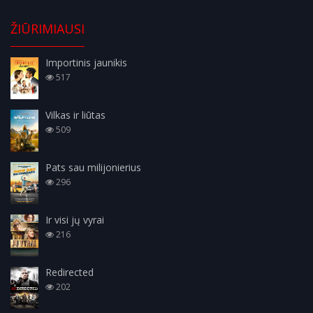
ŽIŪRIMIAUSI
Importinis jaunikis
517
Vilkas ir liūtas
509
Pats sau milijonierius
296
Ir visi jų vyrai
216
Redirected
202