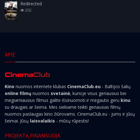
Redirected
202
APIE
Kino
nuomos internete klubas
CinemaClub.eu
- Baltijos šalių
online filmų
nuomos
svetainė
, kurioje visus geriausius bei
mėgiamiausius filmus galite išsinuomoti ir mėgautis geru
kinu
su draugais ar šeima. Mes siekiame teikti geriausias filmų
nuomos paslaugas kino žiūrovams. CinemaClub.eu - jums ir jūsų
šeimai. Jūsų
laisvalaikis
- mūsų rūpestis!
PROJEKTĄ FINANSUOJA