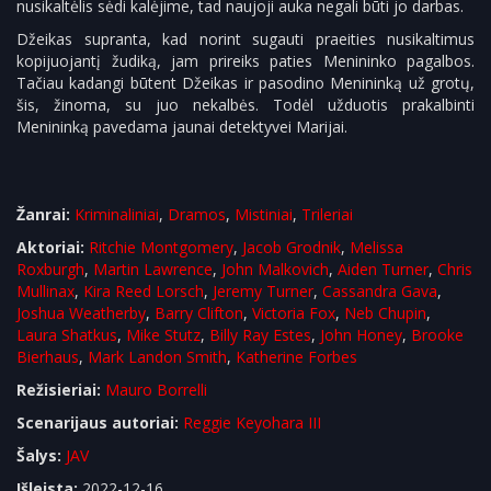
nusikaltėlis sėdi kalėjime, tad naujoji auka negali būti jo darbas.
Džeikas supranta, kad norint sugauti praeities nusikaltimus
kopijuojantį žudiką, jam prireiks paties Menininko pagalbos.
Tačiau kadangi būtent Džeikas ir pasodino Menininką už grotų,
šis, žinoma, su juo nekalbės. Todėl užduotis prakalbinti
Menininką pavedama jaunai detektyvei Marijai.
Žanrai:
Kriminaliniai
,
Dramos
,
Mistiniai
,
Trileriai
Aktoriai:
Ritchie Montgomery
,
Jacob Grodnik
,
Melissa
Roxburgh
,
Martin Lawrence
,
John Malkovich
,
Aiden Turner
,
Chris
Mullinax
,
Kira Reed Lorsch
,
Jeremy Turner
,
Cassandra Gava
,
Joshua Weatherby
,
Barry Clifton
,
Victoria Fox
,
Neb Chupin
,
Laura Shatkus
,
Mike Stutz
,
Billy Ray Estes
,
John Honey
,
Brooke
Bierhaus
,
Mark Landon Smith
,
Katherine Forbes
Režisieriai:
Mauro Borrelli
Scenarijaus autoriai:
Reggie Keyohara III
Šalys:
JAV
Išleista:
2022-12-16