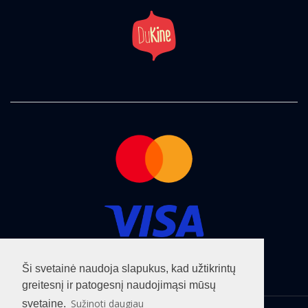
Ši svetainė naudoja slapukus, kad užtikrintų
greitesnį ir patogesnį naudojimąsi mūsų
Sužinoti daugiau
svetaine.