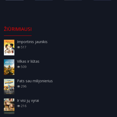
ŽIŪRIMIAUSI
Importinis jaunikis
517
Vilkas ir liūtas
509
Pats sau milijonierius
296
Ir visi jų vyrai
216