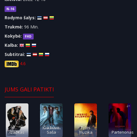
N-16
Rodymo šalys:
Trukmė:
96 Min.
Kokybė:
FHD
Kalba:
Subtitrai:
4.6
JUMS GALI PATIKTI
Čia buvo
Tylos
Izaokas
Saša
muzika
Partenonas