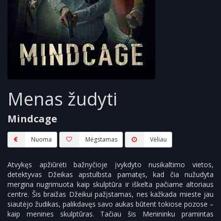
Menas žudyti
Mindcage
Nuoma
Mėgstamas
Vėliau
Atvykęs apžiūrėti bažnyčioje įvykdyto nusikaltimo vietos,
detektyvas Džeikas apstulbsta pamatęs, kad čia nužudyta
mergina nugrimuota kaip skulptūra ir iškelta pačiame altoriaus
centre. Šis braižas Džeikui pažįstamas, nes kažkada mieste jau
siautėjo žudikas, palikdavęs savo aukas būtent tokiose pozose –
kaip menines skulptūras. Tačiau šis Menininku pramintas