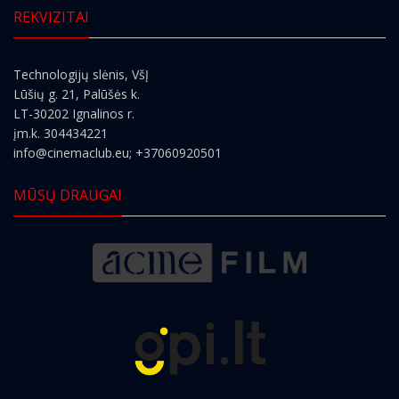
REKVIZITAI
Technologijų slėnis, VšĮ
Lūšių g. 21, Palūšės k.
LT-30202 Ignalinos r.
įm.k. 304434221
info@cinemaclub.eu
; +37060920501
MŪSŲ DRAUGAI