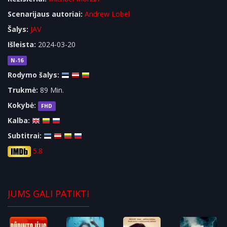
Scenarijaus autoriai:
Andrew Lobel
Šalys:
JAV
Išleista:
2024-03-20
N-16
Rodymo šalys:
Trukmė:
89 Min.
Kokybė:
FHD
Kalba:
Subtitrai:
5.8
JUMS GALI PATIKTI