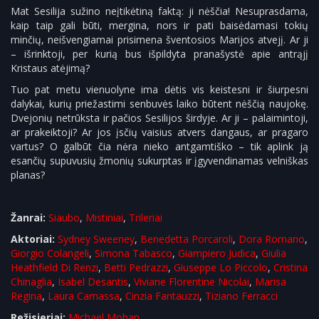
Mat Sesilija sužino neįtikėtiną faktą: ji nėščia! Nesuprasdama,
kaip taip gali būti, mergina, nors ir pati baisėdamasi tokių
minčių, neišvengiamai prisimena šventosios Marijos atvejį. Ar ji
– išrinktoji, per kurią bus išpildyta pranašystė apie antrąjį
Kristaus atėjimą?
Tuo pat metu vienuolyne ima dėtis vis keistesni ir šiurpesni
dalykai, kurių priežastimi senbuvės laiko būtent nėščią naujokę.
Dvejonių netrūksta ir pačios Sesilijos širdyje. Ar ji – palaimintoji,
ar prakeiktoji? Ar jos įsčių vaisius atvers dangaus, ar pragaro
vartus? O galbūt čia nėra nieko antgamtiško – tik aplink ją
esančių supuvusių žmonių sukurptas ir įgyvendinamas velniškas
planas?
Žanrai:
Siaubo
,
Mistiniai
,
Trileriai
Aktoriai:
Sydney Sweeney
,
Benedetta Porcaroli
,
Dora Romano
,
Giorgio Colangeli
,
Simona Tabasco
,
Giampiero Judica
,
Giulia
Heathfield Di Renzi
,
Betti Pedrazzi
,
Giuseppe Lo Piccolo
,
Cristina
Chinaglia
,
Isabel Desantis
,
Viviane Florentine Nicolai
,
Marisa
Regina
,
Laura Camassa
,
Cinzia Fantauzzi
,
Tiziano Ferracci
Režisieriai:
Michael Mohan