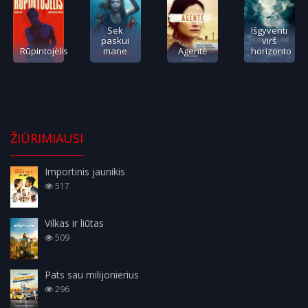
Sek
Išgyventi
paskui
virš
Rūpintojėlis
mane
Agentė
horizonto
ŽIŪRIMIAUSI
Importinis jaunikis
517
Vilkas ir liūtas
509
Pats sau milijonierius
296