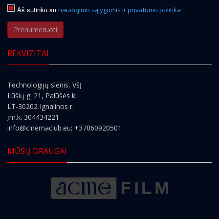
Aš sutinku su
naudojimo sąlygomis ir privatumo politika
Prenumeruoti
REKVIZITAI
Technologijų slėnis, VšĮ
Lūšių g. 21, Palūšės k.
LT-30202 Ignalinos r.
įm.k. 304434221
info@cinemaclub.eu
; +37060920501
MŪSŲ DRAUGAI