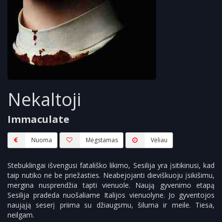
Nekaltoji
Immaculate
Nuoma
Mėgstamas
Vėliau
Stebuklingai išvengusi fatališko likimo, Sesilija yra įsitikinusi, kad
taip nutiko ne be priežasties. Neabejojanti dieviškuoju įsikišimu,
mergina nusprendžia tapti vienuole. Naują gyvenimo etapą
Sesilija pradeda nuošaliame Italijos vienuolyne. Jo gyventojos
naująją seserį priima su džiaugsmu, šiluma ir meile. Tiesa,
neilgam.