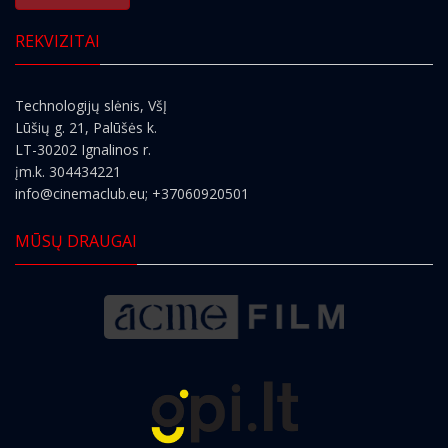
REKVIZITAI
Technologijų slėnis, VšĮ
Lūšių g. 21, Palūšės k.
LT-30202 Ignalinos r.
įm.k. 304434221
info@cinemaclub.eu
; +37060920501
MŪSŲ DRAUGAI