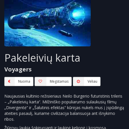
Pakeleivių karta
Voyagers
Nuoma
Mėgstamas
Vėliau
Naujausias kultinio režisieriaus Neilo Burgerio futuristinis trileris
– „Pakeleivių karta“. Milžiniško populiarumo sulaukusių filmų
„Divergentė“ ir „Šalutinis efektas“ kūrėjas nukels mus į įspūdingą
ateities pasaulį, kuriame civilizacija balansuoja ant išnykimo
ribos.
Žiūrovų laukia šokiruojanti ir laukinė kelionė į kosmosą.