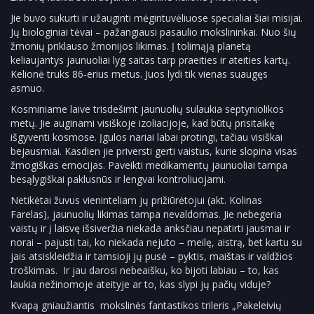
Jie buvo sukurti ir užauginti mėgintuvėliuose specialiai šiai misijai.
Jų biologiniai tėvai – pažangiausi pasaulio mokslininkai. Nuo šių
žmonių priklauso žmonijos likimas. Į tolimąją planetą
keliaujantys jaunuoliai lyg saitas tarp praeities ir ateities kartų.
Kelionė truks 86-erius metus. Juos lydi tik vienas suaugęs
asmuo.
Kosminiame laive trisdešimt jaunuolių sulaukia septyniolikos
metų. Jie auginami visiškoje izoliacijoje, kad būtų prisitaikę
išgyventi kosmose. Įgulos nariai labai protingi, tačiau visiškai
bejausmiai. Kasdien jie priversti gerti vaistus, kurie slopina visas
žmogiškas emocijas. Paveikti medikamentų jaunuoliai tampa
besąlygiškai paklusnūs ir lengvai kontroliuojami.
Netikėtai žuvus vieninteliam jų prižiūrėtojui (akt. Kolinas
Farelas), jaunuolių likimas tampa nevaldomas. Jie nebegeria
vaistų ir į laisvę išsiveržia niekada anksčiau nepatirti jausmai ir
norai – pajusti tai, ko niekada nejuto – meilę, aistrą, bet kartu su
jais atsiskleidžia ir tamsioji jų pusė – pyktis, maištas ir valdžios
troškimas. Ir jau darosi nebeaišku, ko bijoti labiau – to, kas
laukia nežinomoje ateityje ar to, kas slypi jų pačių viduje?
Kvapą gniaužiantis mokslinės fantastikos trileris „Pakeleivių