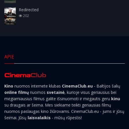
Redirected
202
APIE
Kino
nuomos internete klubas
CinemaClub.eu
- Baltijos šalių
online filmų
nuomos
svetainė
, kurioje visus geriausius bei
mėgiamiausius filmus galite išsinuomoti ir mėgautis geru
kinu
su draugais ar šeima. Mes siekiame teikti geriausias filmų
nuomos paslaugas kino žiūrovams. CinemaClub.eu - jums ir jūsų
šeimai. Jūsų
laisvalaikis
- mūsų rūpestis!