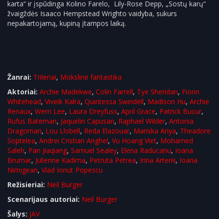
karta“ ir įspūdinga Kolino Farelo, Lily-Rose Depp, „Sostų karų“
žvaigždės Isaaco Hempstead Wrighto vaidyba, sukurs
nepakartojamą, kupiną įtampos laiką.
Žanrai:
Trileriai
,
Mokslinė fantastika
Aktoriai:
Archie Madekwe
,
Colin Farrell
,
Tye Sheridan
,
Fionn
Whitehead
,
Viveik Kalra
,
Quintessa Swindell
,
Madison Hu
,
Archie
Renaux
,
Wern Lee
,
Laura Dreyfuss
,
April Grace
,
Patrick Bucur
,
Rufus Bateman
,
Jaquelin Capusan
,
Raphael Wilder
,
Antonia
Dragoman
,
Lou Llobell
,
Reda Elazouar
,
Mariska Ariya
,
Theadore
Soptelea
,
Andrei Cristian Anghel
,
Vu Hoang Viet
,
Mohamed
Saleh
,
Pan Jiaqiang
,
Samuel Sealey
,
Elena Raducanu
,
Ioana
Brumar
,
Julienne Kadima
,
Petruta Petrea
,
Irina Artenii
,
Ioana
Nimigean
,
Vlad Ionut Popescu
Režisieriai:
Neil Burger
Scenarijaus autoriai:
Neil Burger
Šalys:
JAV