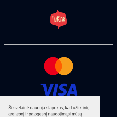
Ši svetainė naudoja slapukus, kad užtikrintų
greitesnį ir patogesnį naudojimąsi mūsų