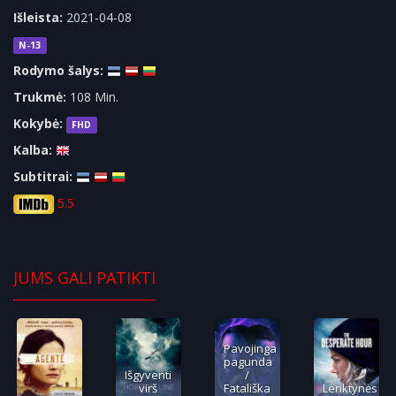
Išleista:
2021-04-08
N-13
Rodymo šalys:
Trukmė:
108 Min.
Kokybė:
FHD
Kalba:
Subtitrai:
5.5
JUMS GALI PATIKTI
Pavojinga
pagunda
Išgyventi
/
virš
Fatališka
Lenktynės