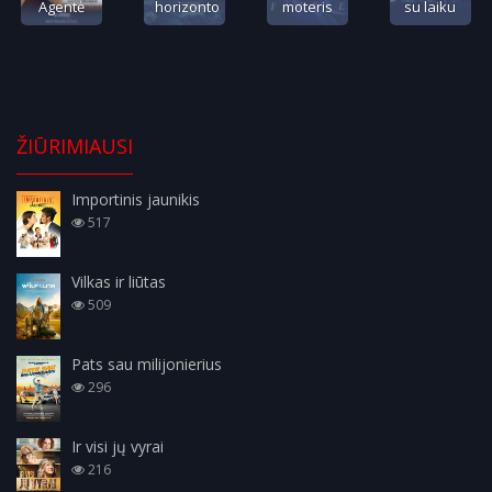
Agentė
horizonto
moteris
su laiku
ŽIŪRIMIAUSI
Importinis jaunikis
517
Vilkas ir liūtas
509
Pats sau milijonierius
296
Ir visi jų vyrai
216