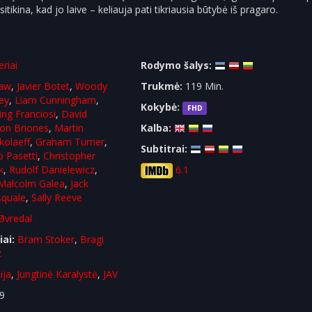
tikina, kad jo laive – keliauja pati tikriausia būtybė iš pragaro.
eriai
Rodymo šalys:
aw
,
Javier Botet
,
Woody
Trukmė:
119 Min.
ley
,
Liam Cunningham
,
Kokybė:
FHD
ling Franciosi
,
David
Jon Briones
,
Martin
Kalba:
kolaeff
,
Graham Turner
,
Subtitrai:
o Pasetti
,
Christopher
k
,
Rudolf Danielewicz
,
6.1
Malcolm Galea
,
Jack
squale
,
Sally Reeve
Øvredal
iai:
Bram Stoker
,
Bragi
z
ija
,
Jungtinė Karalystė
,
JAV
9