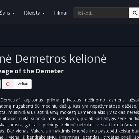
Šalis
Išleista
Filmai
inė Demetros kelionė
yage of the Demeter
Vėliau
 „Demetra“ kapitonas priima privataus nežinomo asmens užsa
ondoną nugabenti 50 medinių dėžių. Kas yra nepažymėtose dėžėse, 
irbta, muitininkai už atitinkamą mokestį užmerkia akis į visokias nere
itonas mielai sutinka imtis užsakymo, juolab kad atlygis ženkliai di
iškai įprasta, greita ir pelninga kelionė netrukus virsta tikru košmaru
tras. Dar vienas. Vakarais ir naktimis žmonės ima pastebėti keistą ba
ė į vieną iš bendrakeleivių. Prisiminęs legendas, girdėtas prieš išp