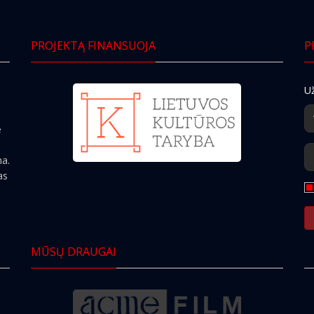
PROJEKTĄ FINANSUOJA
P
Už
e
ma.
as
MŪSŲ DRAUGAI