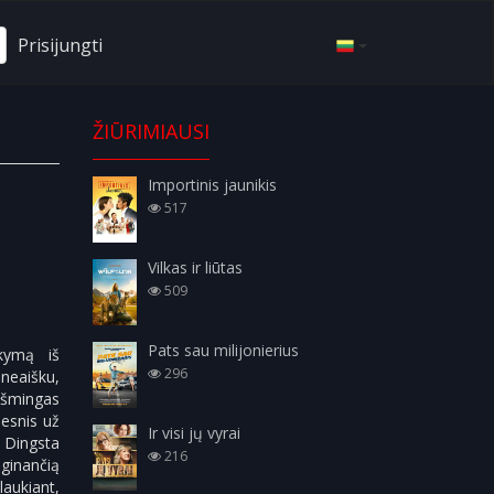
Prisijungti
ŽIŪRIMIAUSI
Importinis jaunikis
517
Vilkas ir liūtas
509
Pats sau milijonierius
kymą iš
296
neaišku,
ikšmingas
desnis už
Ir visi jų vyrai
. Dingsta
216
uginančią
laukiant,