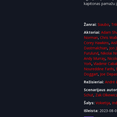
kapitonas pamažu įsi
Žanrai:
Siaubo
,
Tril
Aktoriai:
Adam Sh
Norman
,
Chris Wal
Corey Hawkins
,
Ais
Dastmalchian
,
Jon 
Furulund
,
Nikolai Ni
Andy Murray
,
Nicol
York
,
Vladimir Caba
Noureddine Farihi
,
Doggart
,
Joe Depa
Režisieriai:
André 
Scenarijaus autor
Schut
,
Zak Olkewic
Šalys:
Vokietija
,
Ind
Išleista:
2023-08-0