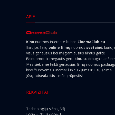
APIE
Kino
nuomos internete klubas
CinemaClub.eu
-
Baltijos šalių
online filmų
nuomos
svetainė
, kurioj
visus geriausius bei mėgiamiausius filmus galite
išsinuomoti ir mėgautis geru
kinu
su draugais ar šei
Mes siekiame teikti geriausias filmų nuomos paslaug
kino žiūrovams. CinemaClub.eu - jums ir jūsų šeimai.
Jūsų
laisvalaikis
- mūsų rūpestis!
REKVIZITAI
Technologijų slėnis, VšĮ
Lūšių g. 21, Palūšės k.