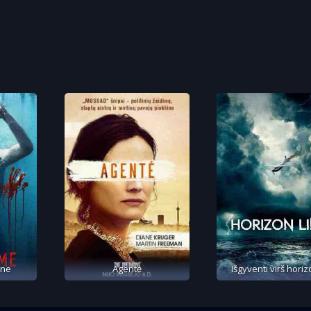
ane
Agentė
Išgyventi virš hori