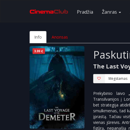
Pradžia
Žanras
Info
Anonsas
Paskut
3.99 €
The Last Vo
Mėgstamas
Prekybinio laivo
Transilvanijos į L
bet strategija atid
smulkmenas, tad kap
įprastą. Tačiau vis
vienas jūreivis. An
figūrą, nepanašią n