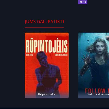
N-16
JUMS GALI PATIKTI
Rūpintojėlis
Sek paskui m