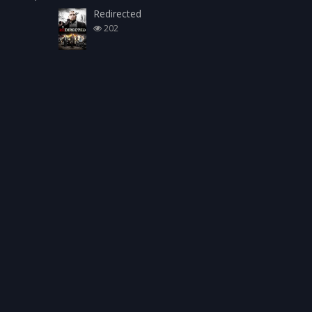
Redirected
202