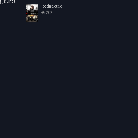
 įsiunta.
Redirected
202