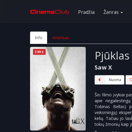
Pradžia
Žanras
Info
Anonsas
Pjūklas
3.99 €
Saw X
Nuoma
Šio filmo įvykiai pa
apie negailesting
Tobinas Bellas) pa
veiksmingą) eksper
kelią. Tačiau jo la
tokių žmonių kaip j