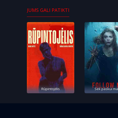
JUMS GALI PATIKTI
Rūpintojėlis
Sek paskui m