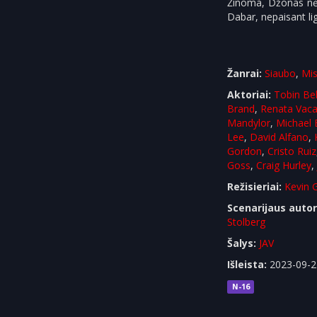
Žinoma, Džonas nėra
Dabar, nepaisant lig
Žanrai:
Siaubo
,
Mis
Aktoriai:
Tobin Bel
Brand
,
Renata Vac
Mandylor
,
Michael
Lee
,
David Alfano
,
Gordon
,
Cristo Ruiz
Goss
,
Craig Hurley
Režisieriai:
Kevin 
Scenarijaus autor
Stolberg
Šalys:
JAV
Išleista:
2023-09-2
N-16