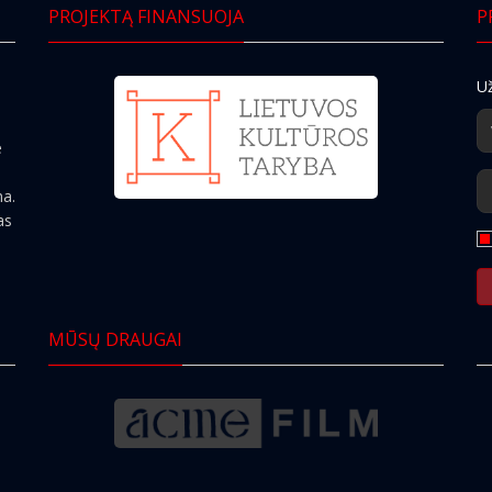
PROJEKTĄ FINANSUOJA
P
Už
e
ma.
as
MŪSŲ DRAUGAI