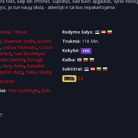
 toks, kaip kiti žmonės. Supratęs, kad buvo apgautas, vyras tiesiog
os, jis turi naują tikslą - atkeršyti ir tai bus nepakartojama.
tiniai
,
Trileriai
Rodymo šalys:
l
,
Shawnee Smith
,
Steven
Trukmė:
118 Min.
a
,
Joshua Okamoto
,
Costas
Kokybė:
FHD
 Beach
,
Isan Beomhyun
Katie Barberi
,
Donagh
Kalba:
,
Kerry Ardra
,
Natasha
Subtitrai:
,
James Burg
,
Bailey Guidry
6.6
Greutert
iai:
Pete Goldfinger
,
Josh
7