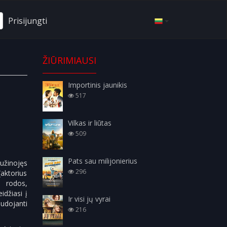
Prisijungti
ŽIŪRIMIAUSI
Importinis jaunikis
517
Vilkas ir liūtas
509
Pats sau milijonierius
Sužinojęs
296
aktorius
, rodos,
džiasi į
Ir visi jų vyrai
audojanti
216