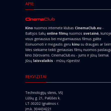
APIE
Kino
nuomos internete klubas
CinemaClub.eu
-
Baltijos šalių
online filmų
nuomos
svetainė
, kurioj
visus geriausius bei mėgiamiausius filmus galite
išsinuomoti ir mėgautis geru
kinu
su draugais ar šei
Mes siekiame teikti geriausias filmų nuomos paslaug
kino žiūrovams. CinemaClub.eu - jums ir jūsų šeimai.
Jūsų
laisvalaikis
- mūsų rūpestis!
REKVIZITAI
Technologijų slėnis, VšĮ
Lūšių g. 21, Palūšės k.
LT-30202 Ignalinos r.
įm.k. 304434221