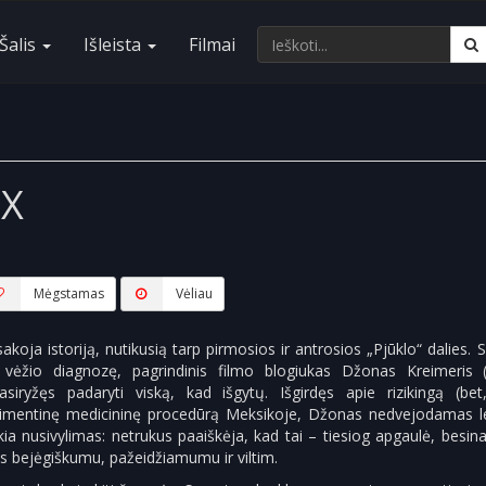
Šalis
Išleista
Filmai
 X
Mėgstamas
Vėliau
sakoja istoriją, nutikusią tarp pirmosios ir antrosios „Pjūklo“ dalies. 
ą vėžio diagnozę, pagrindinis filmo blogiukas Džonas Kreimeris (
siryžęs padaryti viską, kad išgytų. Išgirdęs apie rizikingą (bet
imentinę medicininę procedūrą Meksikoje, Džonas nedvejodamas lei
ukia nusivylimas: netrukus paaiškėja, kad tai – tiesiog apgaulė, besin
is bejėgiškumu, pažeidžiamumu ir viltim.