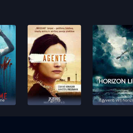
ane
Agentė
Išgyventi virš hori