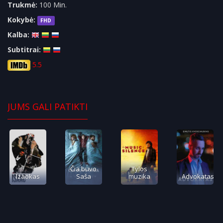
Trukmė:
100 Min.
Kokybė:
FHD
Kalba:
Subtitrai:
5.5
JUMS GALI PATIKTI
Čia buvo
Tylos
Izaokas
Saša
muzika
Advokatas