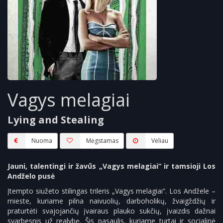
Vagys melagiai
Lying and Stealing
Nuoma
Mėgstamas
Vėliau
Jauni, talentingi ir žavūs „Vagys melagiai“ ir tamsioji Los
Andželo pusė
Įtempto siužeto stilingas trileris „Vagys melagiai“. Los Andžele –
mieste, kuriame pilna naivuolių, darboholikų, žvaigždžių ir
praturtėti svajojančių įvairaus plauko sukčių, įvaizdis dažnai
svarbesnis už realybę. Šis pasaulis, kuriame turtai ir socialinė