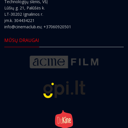
Technologijų slėnis, VšĮ
Lūšių g. 21, Palūšės k.
LT-30202 Ignalinos r.
įm.k. 304434221
info@cinemaclub.eu
; +37060920501
MŪSŲ DRAUGAI