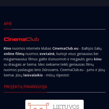
APIE
Kino
nuomos internete klubas
CinemaClub.eu
- Baltijos šalių
online filmų
nuomos
svetainė
, kurioje visus geriausius bei
mėgiamiausius filmus galite išsinuomoti ir mėgautis geru
kinu
su draugais ar šeima. Mes siekiame teikti geriausias filmų
nuomos paslaugas kino žiūrovams. CinemaClub.eu - jums ir jūsų
šeimai. Jūsų
laisvalaikis
- mūsų rūpestis!
PROJEKTĄ FINANSUOJA