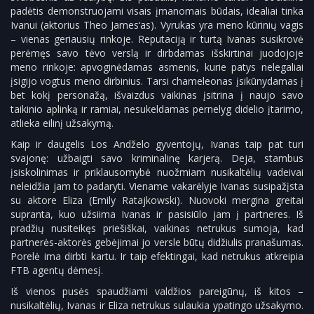
padėtis demonstruojami visais įmanomais būdais, idealiai tinka
Ivanui (aktorius Theo James‘as). Vyrukas yra meno kūrinių vagis
– vienas geriausių rinkoje. Reputaciją ir turtą Ivanas susikrovė
perėmęs savo tėvo verslą ir dirbdamas išskirtinai juodojoje
meno rinkoje: apvoginėdamas asmenis, kurie patys nelegaliai
įsigijo vogtus meno dirbinius. Tarsi chameleonas įsikūnydamas į
bet kokį personažą, išvaizdus vaikinas įsitrina į naujo savo
taikinio aplinką ir ramiai, nesukeldamas pernelyg didelio įtarimo,
atlieka eilinį užsakymą.
Kaip ir daugelis Los Andželo gyventojų, Ivanas taip pat turi
svajonę: užbaigti savo kriminalinę karjerą. Deja, stambus
įsiskolinimas ir priklausomybė nuožmiam nusikaltėlių vadeivai
neleidžia jam to padaryti. Viename vakarėlyje Ivanas susipažįsta
su aktore Eliza (Emily Ratajkowski). Nuovoki mergina greitai
supranta, kuo užsiima Ivanas ir pasisiūlo jam į partneres. Iš
pradžių nusiteikęs priešiškai, vaikinas netrukus sumoja, kad
partnerės-aktorės gebėjimai jo versle būtų didžiulis pranašumas.
Porelė ima dirbti kartu. Ir taip efektingai, kad netrukus atkreipia
FTB agentų dėmesį.
Iš vienos pusės spaudžiami valdžios pareigūnų, iš kitos –
nusikaltėlių, Ivanas ir Eliza netrukus sulaukia ypatingo užsakymo.