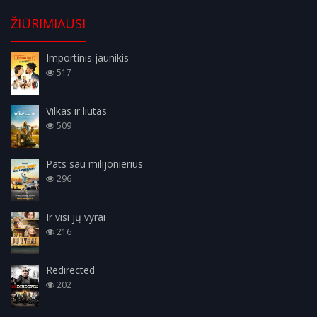
ŽIŪRIMIAUSI
Importinis jaunikis
517
Vilkas ir liūtas
509
Pats sau milijonierius
296
Ir visi jų vyrai
216
Redirected
202