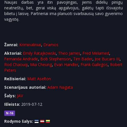
Naujas darbas yra itin pavojingas, jiems didelių pinigų
neatneštų, bet, gerai viską apgalvojus, galėtų tapti išsvajotu
bilietu į laisvę. Partneriai ima planuoti svarbiausią savo gyvenimo
vagystę.
Žanrai:
Kriminaliniai
,
Dramos
Aktoriai:
Emily Ratajkowski
,
Theo James
,
Fred Melamed
,
Fernanda Andrade
,
Bob Stephenson
,
Tim Bader
,
Joe Bucaro III
,
Rod Chaouqi
,
Mia Cheung
,
Evan Handler
,
Frank Gallegos
,
Robert
Peters
Režisieriai:
Matt Aselton
Scenarijaus autoriai:
Adam Nagata
Šalys:
JAV
Išleista:
2019-07-12
N-16
Rodymo šalys: