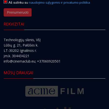
Aš sutinku su
naudojimo sąlygomis ir privatumo politika
Prenumeruoti
REKVIZITAI
Technologijų slėnis, VšĮ
Lūšių g. 21, Palūšės k.
LT-30202 Ignalinos r.
įm.k. 304434221
info@cinemaclub.eu
; +37060920501
MŪSŲ DRAUGAI