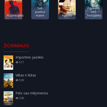
Sek
Išgyventi
paskui
virš
Rūpintojėlis
mane
Agentė
horizonto
ŽIŪRIMIAUSI
Importinis jaunikis
517
Vilkas ir liūtas
509
Pats sau milijonierius
296