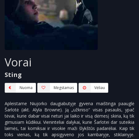
Vorai
Sting
Nuoma
Mėgstamas
Vėliau
Apleistame Niujorko daugiabutyje gyvena maištinga paauglė
Šarlotė (akt. Alyla Browne). Ją „užkniso“ visas pasaulis, ypač
tėvai, kurie dabar visai neturi jai laiko ir visą dėmesį skiria, ką tik
gimusiam kūdikiui. Vieninteliai dalykai, kurie Šarlotei dar suteikia
laimės, tai komiksai ir visokie maži šlykštūs padarėliai. Kaip tik
toks vienas, ką tik apsigyveno jos kambaryje, stiklainyje.