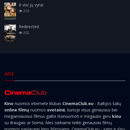
Ir visi jų vyrai
216
Redirected
202
APIE
Kino
nuomos internete klubas
CinemaClub.eu
- Baltijos šalių
online filmų
nuomos
svetainė
, kurioje visus geriausius bei
mėgiamiausius filmus galite išsinuomoti ir mėgautis geru
kinu
su draugais ar šeima. Mes siekiame teikti geriausias filmų
nuomos paslaugas kino žiūrovams. CinemaClub.eu - jums ir jūsų