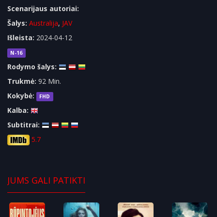
Scenarijaus autoriai:
Šalys:
Australija
,
JAV
Išleista:
2024-04-12
N-16
Rodymo šalys:
Trukmė:
92 Min.
Kokybė:
FHD
Kalba:
Subtitrai:
5.7
JUMS GALI PATIKTI