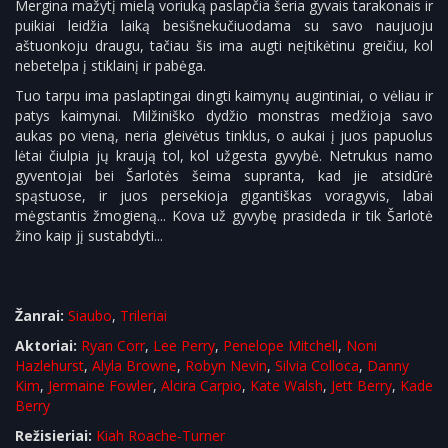
Mergina mažytį mielą voriuką paslapčia šeria gyvais tarakonais ir
puikiai leidžia laiką besišnekučiuodama su savo naujuoju
aštuonkoju draugu, tačiau šis ima augti neįtikėtinu greičiu, kol
nebetelpa į stiklainį ir pabėga.
Tuo tarpu ima paslaptingai dingti kaimynų augintiniai, o vėliau ir
patys kaimynai. Milžiniško dydžio monstras medžioja savo
aukas po vieną, neria gleivėtus tinklus, o aukai į juos papuolus
lėtai čiulpia jų kraują tol, kol užgesta gyvybė. Netrukus namo
gyventojai bei Šarlotės šeima supranta, kad jie atsidūrė
spąstuose, ir juos persekioja gigantiškas voragyvis, labai
mėgstantis žmogieną... Kova už gyvybę prasideda ir tik Šarlotė
žino kaip jį sustabdyti...
Žanrai:
Siaubo
,
Trileriai
Aktoriai:
Ryan Corr
,
Lee Perry
,
Penelope Mitchell
,
Noni
Hazlehurst
,
Alyla Browne
,
Robyn Nevin
,
Silvia Colloca
,
Danny
Kim
,
Jermaine Fowler
,
Alcira Carpio
,
Kate Walsh
,
Jett Berry
,
Kade
Berry
Režisieriai:
Kiah Roache-Turner